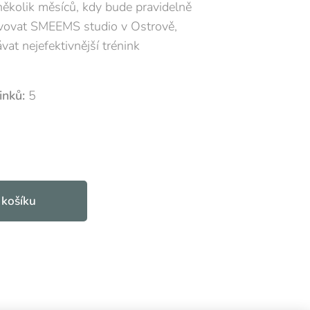
několik měsíců, kdy bude pravidelně
vovat SMEEMS studio v Ostrově,
at nejefektivnější trénink
inků:
5
 košíku