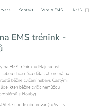
rvace
Kontakt
Více o EMS
Košík
na EMS trénink -
ů
 na EMS trénink udělají radost
 sebou chce něco dělat, ale nemá na
rostě běžné cvičení nebaví. Častými
 lidé, kteří běžně cvičit nemůžou
problémů s klouby).
ážitek si bude obdarovaný užívat v