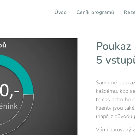
Úvod
Ceník programů
Reze
Poukaz 
5 vstup
Samotné poukazy
každému, kdo se
to čas nebo ho p
klienty jsou také
(např. z důvodu 
Vámi darovaný z